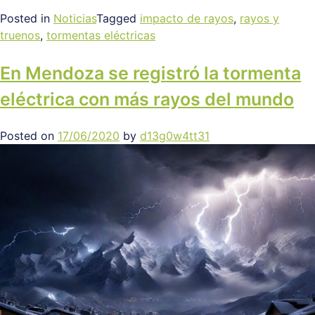
Posted in
Noticias
Tagged
impacto de rayos
,
rayos y
truenos
,
tormentas eléctricas
En Mendoza se registró la tormenta
eléctrica con más rayos del mundo
Posted on
17/06/2020
by
d13g0w4tt31