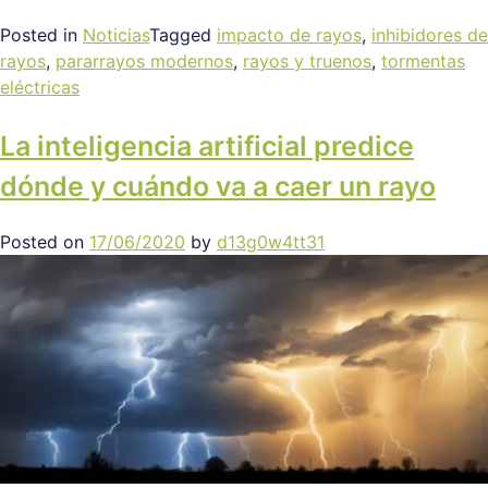
Posted in
Noticias
Tagged
impacto de rayos
,
inhibidores de
rayos
,
pararrayos modernos
,
rayos y truenos
,
tormentas
eléctricas
La inteligencia artificial predice
dónde y cuándo va a caer un rayo
Posted on
17/06/2020
by
d13g0w4tt31