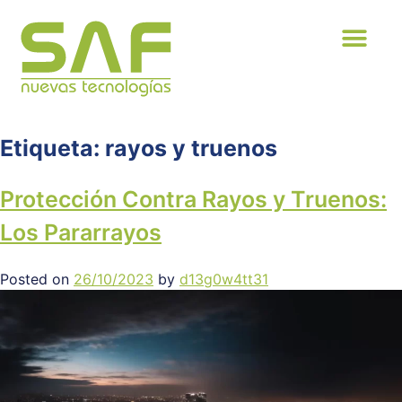
Patentes y H
Etiqueta:
rayos y truenos
Protección Contra Rayos y Truenos:
Los Pararrayos
Posted on
26/10/2023
by
d13g0w4tt31