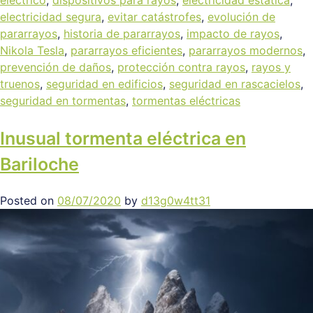
eléctrico
,
dispositivos para rayos
,
electricidad estática
,
electricidad segura
,
evitar catástrofes
,
evolución de
pararrayos
,
historia de pararrayos
,
impacto de rayos
,
Nikola Tesla
,
pararrayos eficientes
,
pararrayos modernos
,
prevención de daños
,
protección contra rayos
,
rayos y
truenos
,
seguridad en edificios
,
seguridad en rascacielos
,
seguridad en tormentas
,
tormentas eléctricas
Inusual tormenta eléctrica en
Bariloche
Posted on
08/07/2020
by
d13g0w4tt31