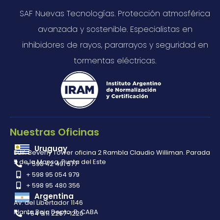
SAF Nuevas Tecnologías. Protección atmosférica
avanzada y sostenible. Especialistas en
inhibidores de rayos, pararrayos y seguridad en
tormentas eléctricas.
Nuestras Oficinas
Uruguay
Edif. Beverly Tower oficina 2 Rambla Claudio Williman. Parada
5 de la Mansa, Punta del Este
+ 598 42 491 577
+ 598 95 054 979
+ 598 95 480 356
Argentina
Av. del Libertador 1146
Planta Baja Depto. B. CABA
+54 9 11 2267-1220