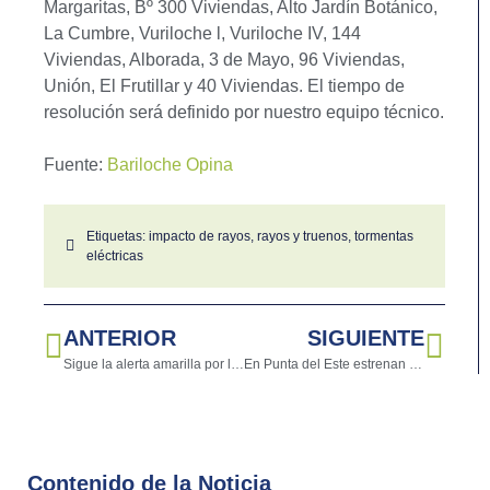
Margaritas, Bº 300 Viviendas, Alto Jardín Botánico,
La Cumbre, Vuriloche l, Vuriloche IV, 144
Viviendas, Alborada, 3 de Mayo, 96 Viviendas,
Unión, El Frutillar y 40 Viviendas. El tiempo de
resolución será definido por nuestro equipo técnico.
Fuente:
Bariloche Opina
Etiquetas:
impacto de rayos
,
rayos y truenos
,
tormentas
eléctricas
ANTERIOR
SIGUIENTE
Sigue la alerta amarilla por lluvias y tormentas: conocé detalles
En Punta del Este estrenan un inhibidor de rayos
Contenido de la Noticia