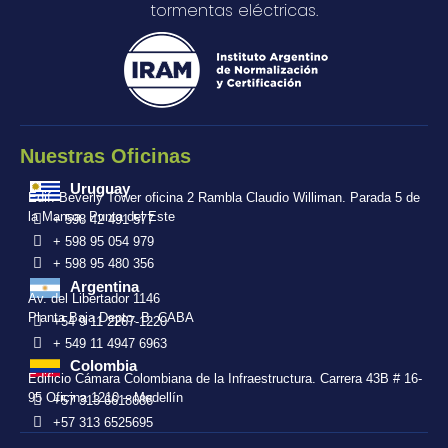
tormentas eléctricas.
Nuestras Oficinas
Uruguay
Edif. Beverly Tower oficina 2 Rambla Claudio Williman. Parada 5 de
la Mansa, Punta del Este
+ 598 42 491 577
+ 598 95 054 979
+ 598 95 480 356
Argentina
Av. del Libertador 1146
Planta Baja Depto. B. CABA
+54 9 11 2267-1220
+ 549 11 4947 6963
Colombia
Edificio Cámara Colombiana de la Infraestructura. Carrera 43B # 16-
95 Oficina 1210 – Medellín
+57 313 6618686
+57 313 6525695