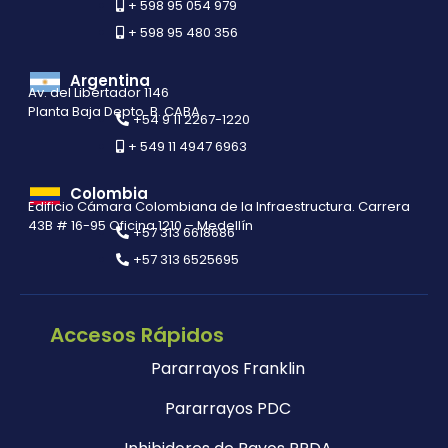
+ 598 95 054 979
+ 598 95 480 356
Argentina
Av. del Libertador 1146
Planta Baja Depto. B. CABA
+54 9 11 2267-1220
+ 549 11 4947 6963
Colombia
Edificio Cámara Colombiana de la Infraestructura. Carrera
43B # 16-95 Oficina 1210 – Medellín
+57 313 6618686
+57 313 6525695
Accesos Rápidos
Pararrayos Franklin
Pararrayos PDC