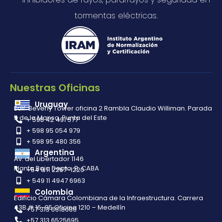
tormentas eléctricas.
Nuestras Oficinas
Uruguay
Edif. Beverly Tower oficina 2 Rambla Claudio Williman. Parada
5 de la Mansa, Punta del Este
+ 598 42 491 577
+ 598 95 054 979
+ 598 95 480 356
Argentina
Av. del Libertador 1146
Planta Baja Depto. B. CABA
+54 9 11 2267-1220
+ 549 11 4947 6963
Colombia
Edificio Cámara Colombiana de la Infraestructura. Carrera
43B # 16-95 Oficina 1210 – Medellín
+57 313 6618686
+57 313 6525695