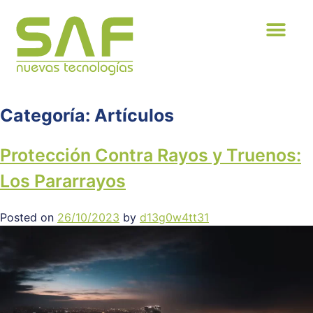
Categoría:
Artículos
Protección Contra Rayos y Truenos:
Los Pararrayos
Posted on
26/10/2023
by
d13g0w4tt31