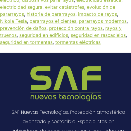
eléctrico
,
dispositivos para rayos
,
electricidad estática
,
electricidad segura
,
evitar catástrofes
,
evolución de
pararrayos
,
historia de pararrayos
,
impacto de rayos
,
Nikola Tesla
,
pararrayos eficientes
,
pararrayos modernos
,
prevención de daños
,
protección contra rayos
,
rayos y
truenos
,
seguridad en edificios
,
seguridad en rascacielos
,
seguridad en tormentas
,
tormentas eléctricas
SAF Nuevas Tecnologías. Protección atmosférica
avanzada y sostenible. Especialistas en
inhibidores de rayos, pararrayos y seguridad en