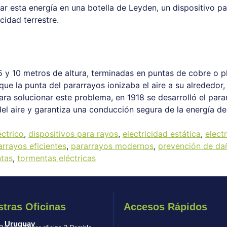
nar esta energía en una botella de Leyden, un dispositivo p
cidad terrestre.
 5 y 10 metros de altura, terminadas en puntas de cobre o p
 que la punta del pararrayos ionizaba el aire a su alrededor
 Para solucionar este problema, en 1918 se desarrolló el p
del aire y garantiza una conducción segura de la energía de
ctrico
,
dispositivos para rayos
,
electricidad estática
,
elect
arrayos eficientes
,
pararrayos modernos
,
prevención de da
ntas
,
tormentas eléctricas
tras Oficinas
Accesos Rápidos
Uruguay