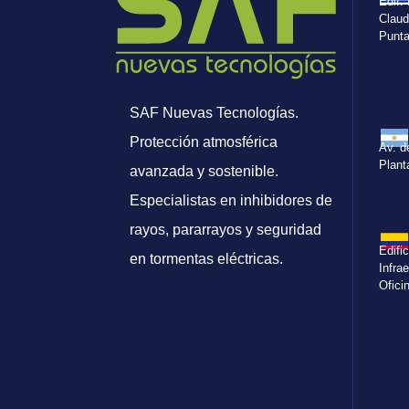
Edif.
Claud
Punta
SAF Nuevas Tecnologías.
Protección atmosférica
Av. d
Plant
avanzada y sostenible.
Especialistas en inhibidores de
rayos, pararrayos y seguridad
Edifi
en tormentas eléctricas.
Infra
Ofici