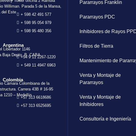
 Beverly Tower oficina 2 Rambla
Pararrayos Franklin
io Williman. Parada 5 de la Mansa,
 del Este
+ 598 42 491 577
Pararrayos PDC
+ 598 95 054 979
+ 598 95 480 356
Inhibidores de Rayos PP
Argentina
Filtros de Tierra
el Libertador 1146
a Baja Depto. B. CABA
+54 9 11 2267-1220
Mantenimiento de Pararra
+ 549 11 4947 6963
Venta y Montaje de
Colombia
Pararrayos
cio Cámara Colombiana de la
estructura. Carrera 43B # 16-95
na 1210 – Medellín
Venta y Montaje de
+57 313 6618686
Inhibidores
+57 313 6525695
Consultoría e Ingeniería