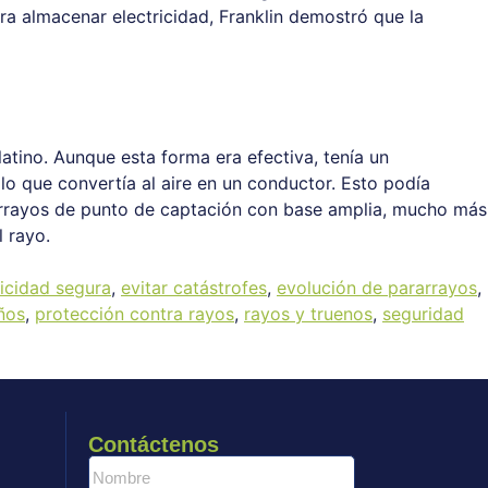
ara almacenar electricidad, Franklin demostró que la
latino. Aunque esta forma era efectiva, tenía un
, lo que convertía al aire en un conductor. Esto podía
ararrayos de punto de captación con base amplia, mucho más
l rayo.
ricidad segura
,
evitar catástrofes
,
evolución de pararrayos
,
ños
,
protección contra rayos
,
rayos y truenos
,
seguridad
Contáctenos