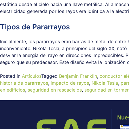
estática desde el cielo hacia una llave metálica. Al almace
electricidad generada por los rayos era idéntica a la electri
Tipos de Pararrayos
Inicialmente, los pararrayos eran barras de metal de entre
inconveniente. Nikola Tesla, a principios del siglo XX, notó
desviar la energía del rayo en direcciones impredecibles.
seguro que su predecesor. Este diseño evita la ionización 
Posted in
Artículos
Tagged
Benjamin Franklin
,
conductor elé
historia de pararrayos
,
impacto de rayos
,
Nikola Tesla
,
par
en edificios
,
seguridad en rascacielos
,
seguridad en torme
Nues