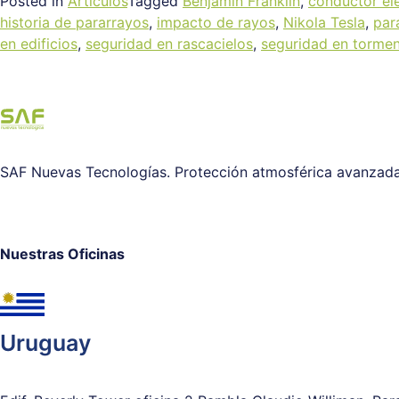
Posted in
Artículos
Tagged
Benjamin Franklin
,
conductor elé
historia de pararrayos
,
impacto de rayos
,
Nikola Tesla
,
par
en edificios
,
seguridad en rascacielos
,
seguridad en torme
SAF Nuevas Tecnologías. Protección atmosférica avanzada y
Nuestras Oficinas
Uruguay