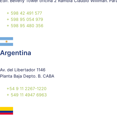
Edif. Beverly Tower oficina 2 Rambla Claudio Williman. Par
+ 598 42 491 577
+ 598 95 054 979
+ 598 95 480 356
Argentina
Av. del Libertador 1146
Planta Baja Depto. B. CABA
+54 9 11 2267-1220
+ 549 11 4947 6963