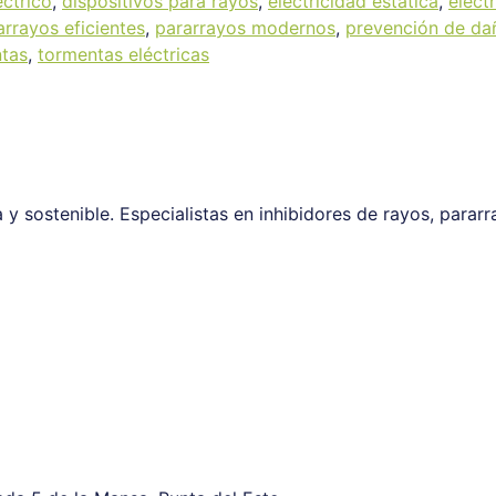
ctrico
,
dispositivos para rayos
,
electricidad estática
,
elect
arrayos eficientes
,
pararrayos modernos
,
prevención de da
ntas
,
tormentas eléctricas
 sostenible. Especialistas en inhibidores de rayos, pararr