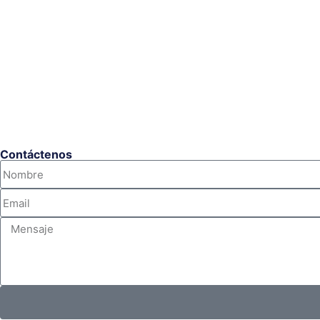
Mantenimiento de Pararrayos
Venta y Montaje de Pararrayos
Venta y Montaje de Inhibidores
Consultoría e Ingeniería
Contáctenos