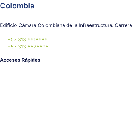
Colombia
Edificio Cámara Colombiana de la Infraestructura. Carrera 
+57 313 6618686
+57 313 6525695
Accesos Rápidos
Pararrayos Franklin
Pararrayos PDC
Inhibidores de Rayos PPDA
Filtros de Tierra