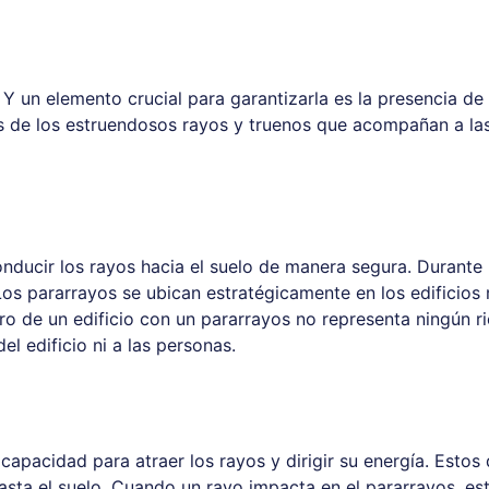
 Y un elemento crucial para garantizarla es la presencia de 
 de los estruendosos rayos y truenos que acompañan a las
onducir los rayos hacia el suelo de manera segura. Durante
a. Los pararrayos se ubican estratégicamente en los edifici
tro de un edificio con un pararrayos no representa ningún r
del edificio ni a las personas.
capacidad para atraer los rayos y dirigir su energía. Esto
asta el suelo. Cuando un rayo impacta en el pararrayos, este