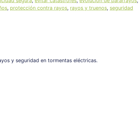
ricidad segura
,
evitar catástrofes
,
evolución de pararrayos
,
ños
,
protección contra rayos
,
rayos y truenos
,
seguridad
ayos y seguridad en tormentas eléctricas.