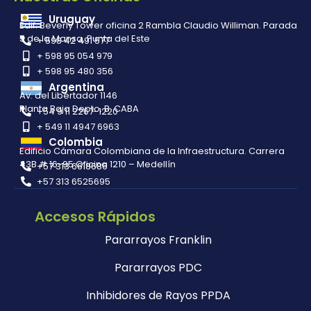
Uruguay
Edif. Beverly Tower oficina 2 Rambla Claudio Williman. Parada
5 de la Mansa, Punta del Este
+ 598 42 491 577
+ 598 95 054 979
+ 598 95 480 356
Argentina
Av. del Libertador 1146
Planta Baja Depto. B. CABA
+54 9 11 2267-1220
+ 549 11 4947 6963
Colombia
Edificio Cámara Colombiana de la Infraestructura. Carrera
43B # 16-95 Oficina 1210 – Medellín
+57 313 6618686
+57 313 6525695
Accesos Rápidos
Pararrayos Franklin
Pararrayos PDC
Inhibidores de Rayos PPDA