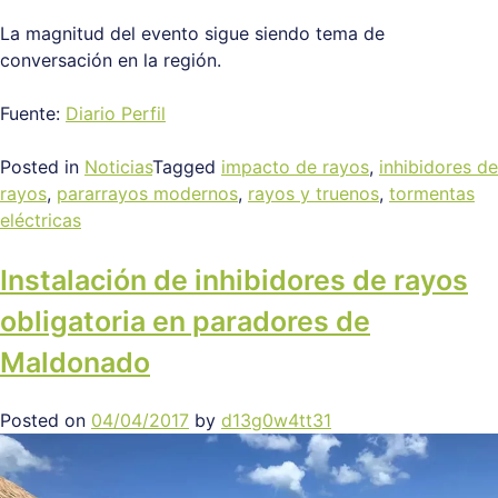
La magnitud del evento sigue siendo tema de
conversación en la región.
Fuente:
Diario Perfil
Posted in
Noticias
Tagged
impacto de rayos
,
inhibidores de
rayos
,
pararrayos modernos
,
rayos y truenos
,
tormentas
eléctricas
Instalación de inhibidores de rayos
obligatoria en paradores de
Maldonado
Posted on
04/04/2017
by
d13g0w4tt31