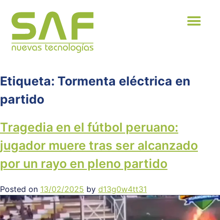
Etiqueta:
Tormenta eléctrica en
partido
Tragedia en el fútbol peruano:
jugador muere tras ser alcanzado
por un rayo en pleno partido
Posted on
13/02/2025
by
d13g0w4tt31