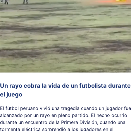
Un rayo cobra la vida de un futbolista durante
el juego
El fútbol peruano vivió una tragedia cuando un jugador fue
alcanzado por un rayo en pleno partido. El hecho ocurrió
durante un encuentro de la Primera División, cuando una
tormenta eléctrica sorprendió a los jugadores en el