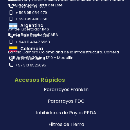
5 de la Mansa, Punta del Este
+ 598 42 491 577
+ 598 95 054 979
+ 598 95 480 356
Argentina
Av. del Libertador 1146
Planta Baja Depto. B. CABA
+54 9 11 2267-1220
+ 549 11 4947 6963
Colombia
Edificio Cámara Colombiana de la Infraestructura. Carrera
43B # 16-95 Oficina 1210 – Medellín
+57 313 6618686
+57 313 6525695
Accesos Rápidos
Pararrayos Franklin
Pararrayos PDC
Inhibidores de Rayos PPDA
Filtros de Tierra