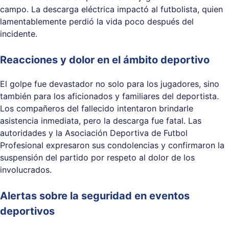
campo. La descarga eléctrica impactó al futbolista, quien
lamentablemente perdió la vida poco después del
incidente.
Reacciones y dolor en el ámbito deportivo
El golpe fue devastador no solo para los jugadores, sino
también para los aficionados y familiares del deportista.
Los compañeros del fallecido intentaron brindarle
asistencia inmediata, pero la descarga fue fatal. Las
autoridades y la Asociación Deportiva de Futbol
Profesional expresaron sus condolencias y confirmaron la
suspensión del partido por respeto al dolor de los
involucrados.
Alertas sobre la seguridad en eventos
deportivos