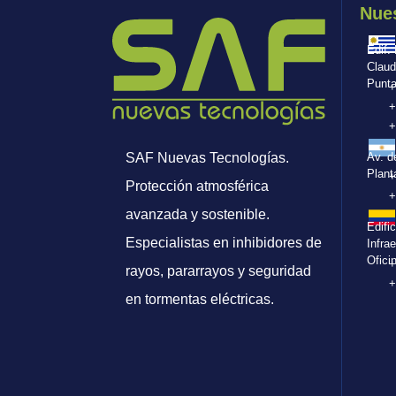
Nues
Edif.
Claud
Punta
+
+
+
Av. d
SAF Nuevas Tecnologías.
Plant
+
Protección atmosférica
+
avanzada y sostenible.
Edifi
Especialistas en inhibidores de
Infra
Ofici
+
rayos, pararrayos y seguridad
+
en tormentas eléctricas.