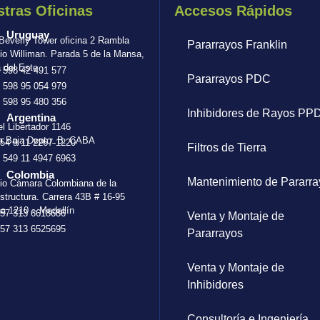
tras Oficinas
Accesos Rápidos
Uruguay
 Beverly Tower oficina 2 Rambla
Pararrayos Franklin
io Williman. Parada 5 de la Mansa,
 del Este
 598 42 491 577
Pararrayos PDC
 598 95 054 979
 598 95 480 356
Inhibidores de Rayos PP
Argentina
el Libertador 1146
a Baja Depto. B. CABA
54 9 11 2267-1220
Filtros de Tierra
 549 11 4947 6963
Colombia
Mantenimiento de Pararra
cio Cámara Colombiana de la
estructura. Carrera 43B # 16-95
na 1210 – Medellín
57 313 6618686
Venta y Montaje de
57 313 6525695
Pararrayos
Venta y Montaje de
Inhibidores
Consultoría e Ingeniería