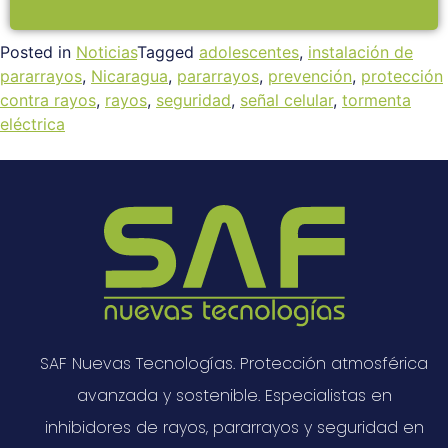
Posted in
Noticias
Tagged
adolescentes
,
instalación de
pararrayos
,
Nicaragua
,
pararrayos
,
prevención
,
protección
contra rayos
,
rayos
,
seguridad
,
señal celular
,
tormenta
eléctrica
SAF Nuevas Tecnologías. Protección atmosférica
avanzada y sostenible. Especialistas en
inhibidores de rayos, pararrayos y seguridad en