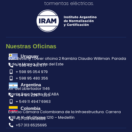
tormentas eléctricas.
Nuestras Oficinas
Uruguay
Edif. Beverly Tower oficina 2 Rambla Claudio Williman. Parada
5 de la Mansa, Punta del Este
+ 598 42 491 577
+ 598 95 054 979
+ 598 95 480 356
Argentina
Av. del Libertador 1146
Planta Baja Depto. B. CABA
+54 9 11 2267-1220
+ 549 11 4947 6963
Colombia
Edificio Cámara Colombiana de la Infraestructura. Carrera
43B # 16-95 Oficina 1210 – Medellín
+57 313 6618686
+57 313 6525695