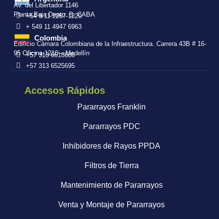
Av. del Libertador 1146
Planta Baja Depto. B. CABA
+54 9 11 2267-1220
+ 549 11 4947 6963
Colombia
Edificio Cámara Colombiana de la Infraestructura. Carrera 43B # 16-
95 Oficina 1210 – Medellín
+57 313 6618686
+57 313 6525695
Accesos Rápidos
Pararrayos Franklin
Pararrayos PDC
Inhibidores de Rayos PPDA
Filtros de Tierra
Mantenimiento de Pararrayos
Venta y Montaje de Pararrayos