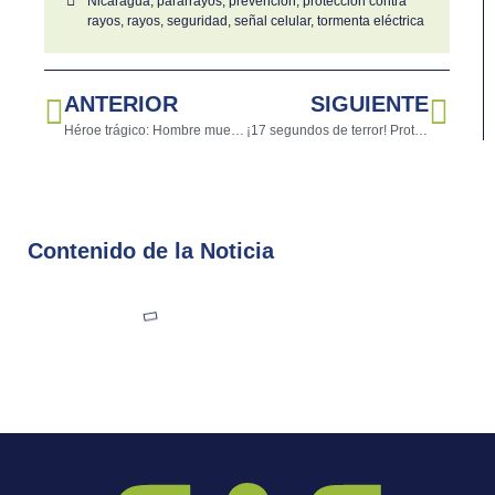
Nicaragua
,
pararrayos
,
prevención
,
protección contra
rayos
,
rayos
,
seguridad
,
señal celular
,
tormenta eléctrica
ANTERIOR
SIGUIENTE
Héroe trágico: Hombre muere al salvar a niños de un rayo en playa de EE.UU.
¡17 segundos de terror! Protege tu hogar con los pararrayos SAF y evita sorpresas
Contenido de la Noticia