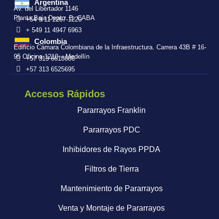
Argentina
Av. del Libertador 1146
Planta Baja Depto. B. CABA
+54 9 11 2267-1220
+ 549 11 4947 6963
Colombia
Edificio Cámara Colombiana de la Infraestructura. Carrera 43B # 16-
95 Oficina 1210 – Medellín
+57 313 6618686
+57 313 6525695
Accesos Rápidos
Pararrayos Franklin
Pararrayos PDC
Inhibidores de Rayos PPDA
Filtros de Tierra
Mantenimiento de Pararrayos
Venta y Montaje de Pararrayos