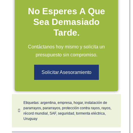
No Esperes A Que
Sea Demasiado
Tarde.
Contáctanos hoy mismo y solicita un
presupuesto sin compromiso.
Solicitar Asesoramiento
Etiquetas:
argentina
,
empresa
,
hogar
,
instalación de
pararrayos
,
pararrayos
,
protección contra rayos
,
rayos
,
récord mundial
,
SAF
,
seguridad
,
tormenta eléctrica
,
Uruguay