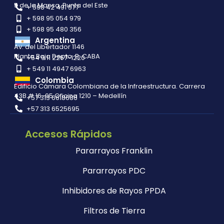
5 de la Mansa, Punta del Este
+ 598 42 491 577
+ 598 95 054 979
+ 598 95 480 356
Argentina
Av. del Libertador 1146
Planta Baja Depto. B. CABA
+54 9 11 2267-1220
+ 549 11 4947 6963
Colombia
Edificio Cámara Colombiana de la Infraestructura. Carrera
43B # 16-95 Oficina 1210 – Medellín
+57 313 6618686
+57 313 6525695
Accesos Rápidos
Pararrayos Franklin
Pararrayos PDC
Inhibidores de Rayos PPDA
Filtros de Tierra