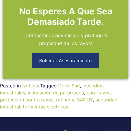
No Esperes A Que Sea
Demasiado Tarde.
¡Contáctanos hoy mismo y protege tu
propiedad de los rayos!
Solicitar Asesoramiento
Posted in
Noticias
Tagged
Dock Sud
,
incendios
industriales
,
instalación de pararrayos
,
pararrayos
,
protección contra rayos
,
refinería
,
SAF.UY
,
seguridad
industrial
,
tormentas eléctricas