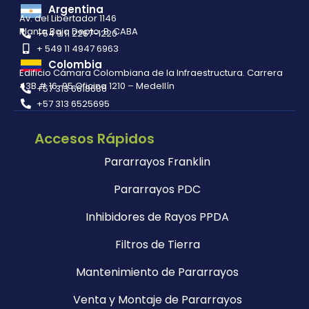
Argentina
Av. del Libertador 1146
Planta Baja Depto. B. CABA
+54 9 11 2267-1220
+ 549 11 4947 6963
Colombia
Edificio Cámara Colombiana de la Infraestructura. Carrera
43B # 16-95 Oficina 1210 – Medellín
+57 313 6618686
+57 313 6525695
Accesos Rápidos
Pararrayos Franklin
Pararrayos PDC
Inhibidores de Rayos PPDA
Filtros de Tierra
Mantenimiento de Pararrayos
Venta y Montaje de Pararrayos