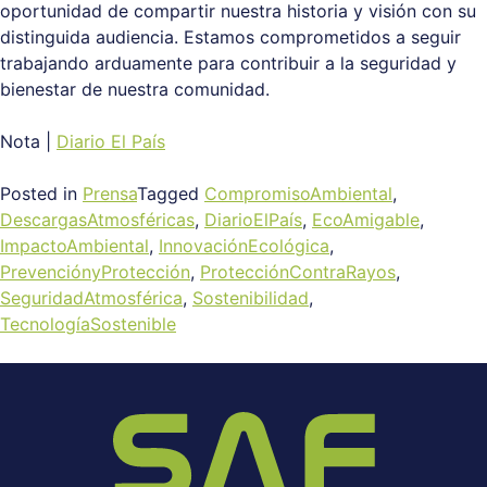
oportunidad de compartir nuestra historia y visión con su
distinguida audiencia. Estamos comprometidos a seguir
trabajando arduamente para contribuir a la seguridad y
bienestar de nuestra comunidad.
Nota |
Diario El País
Posted in
Prensa
Tagged
CompromisoAmbiental
,
DescargasAtmosféricas
,
DiarioElPaís
,
EcoAmigable
,
ImpactoAmbiental
,
InnovaciónEcológica
,
PrevenciónyProtección
,
ProtecciónContraRayos
,
SeguridadAtmosférica
,
Sostenibilidad
,
TecnologíaSostenible