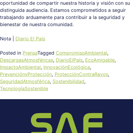
oportunidad de compartir nuestra historia y visión con su
distinguida audiencia. Estamos comprometidos a seguir
trabajando arduamente para contribuir a la seguridad y
bienestar de nuestra comunidad.
Nota |
Diario El País
Posted in
Prensa
Tagged
CompromisoAmbiental
,
DescargasAtmosféricas
,
DiarioElPaís
,
EcoAmigable
,
ImpactoAmbiental
,
InnovaciónEcológica
,
PrevenciónyProtección
,
ProtecciónContraRayos
,
SeguridadAtmosférica
,
Sostenibilidad
,
TecnologíaSostenible