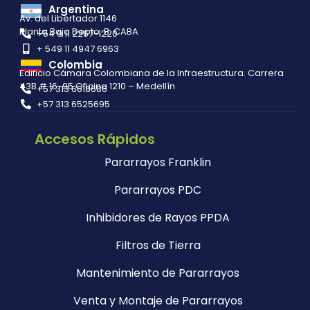
Argentina
Av. del Libertador 1146
Planta Baja Depto. B. CABA
+54 9 11 2267-1220
+ 549 11 4947 6963
Colombia
Edificio Cámara Colombiana de la Infraestructura. Carrera
43B # 16-95 Oficina 1210 – Medellín
+57 313 6618686
+57 313 6525695
Accesos Rápidos
Pararrayos Franklin
Pararrayos PDC
Inhibidores de Rayos PPDA
Filtros de Tierra
Mantenimiento de Pararrayos
Venta y Montaje de Pararrayos