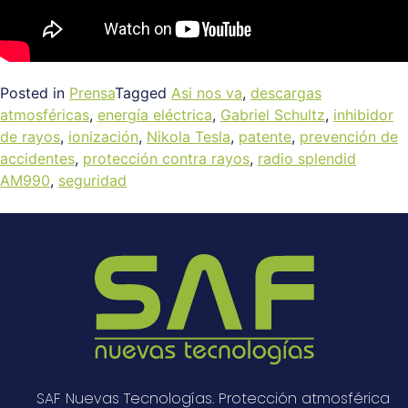
Posted in
Prensa
Tagged
Asi nos va
,
descargas
atmosféricas
,
energía eléctrica
,
Gabriel Schultz
,
inhibidor
de rayos
,
ionización
,
Nikola Tesla
,
patente
,
prevención de
accidentes
,
protección contra rayos
,
radio splendid
AM990
,
seguridad
SAF Nuevas Tecnologías. Protección atmosférica