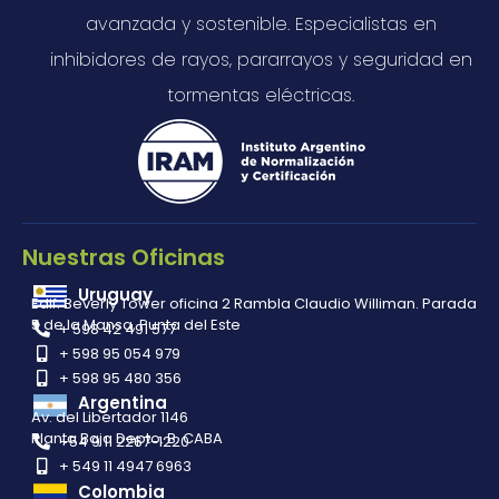
avanzada y sostenible. Especialistas en
inhibidores de rayos, pararrayos y seguridad en
tormentas eléctricas.
Nuestras Oficinas
Uruguay
Edif. Beverly Tower oficina 2 Rambla Claudio Williman. Parada
5 de la Mansa, Punta del Este
+ 598 42 491 577
+ 598 95 054 979
+ 598 95 480 356
Argentina
Av. del Libertador 1146
Planta Baja Depto. B. CABA
+54 9 11 2267-1220
+ 549 11 4947 6963
Colombia