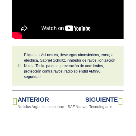
Etiquetas:
Asi nos va
,
descargas atmosféricas
,
energía
eléctrica
,
Gabriel Schultz
,
inhibidor de rayos
,
ionización
,
Nikola Tesla
,
patente
,
prevención de accidentes
,
protección contra rayos
,
radio splendid AM990
,
seguridad
ANTERIOR
SIGUIENTE
Noticias Argentinas reconoce nuestro trabajo: Un impulso para seguir investigando
SAF Nuevas Tecnologías en la Expo Agro 2024: Un Éxito de Participación y Alianzas Estratégicas