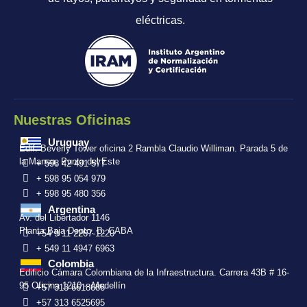
eléctricas.
Nuestras Oficinas
Uruguay
Edif. Beverly Tower oficina 2 Rambla Claudio Williman. Parada 5 de
la Mansa, Punta del Este
+ 598 42 491 577
+ 598 95 054 979
+ 598 95 480 356
Argentina
Av. del Libertador 1146
Planta Baja Depto. B. CABA
+54 9 11 2267-1220
+ 549 11 4947 6963
Colombia
Edificio Cámara Colombiana de la Infraestructura. Carrera 43B # 16-
95 Oficina 1210 – Medellín
+57 313 6618686
+57 313 6525695