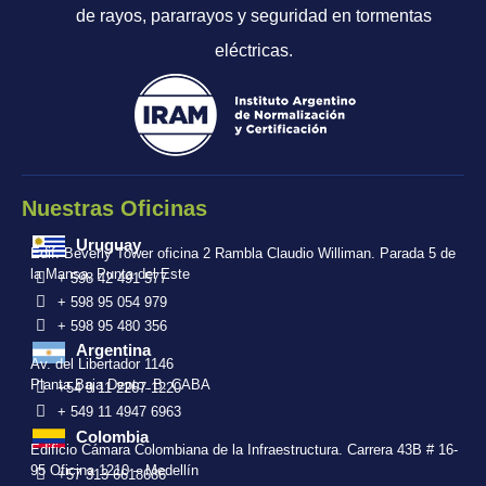
de rayos, pararrayos y seguridad en tormentas
eléctricas.
Nuestras Oficinas
Uruguay
Edif. Beverly Tower oficina 2 Rambla Claudio Williman. Parada 5 de
la Mansa, Punta del Este
+ 598 42 491 577
+ 598 95 054 979
+ 598 95 480 356
Argentina
Av. del Libertador 1146
Planta Baja Depto. B. CABA
+54 9 11 2267-1220
+ 549 11 4947 6963
Colombia
Edificio Cámara Colombiana de la Infraestructura. Carrera 43B # 16-
95 Oficina 1210 – Medellín
+57 313 6618686