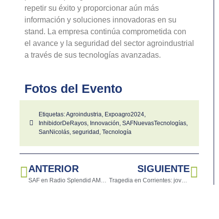
repetir su éxito y proporcionar aún más
información y soluciones innovadoras en su
stand. La empresa continúa comprometida con
el avance y la seguridad del sector agroindustrial
a través de sus tecnologías avanzadas.
Fotos del Evento
Etiquetas:
Agroindustria
,
Expoagro2024
,
InhibidorDeRayos
,
Innovación
,
SAFNuevasTecnologías
,
SanNicolás
,
seguridad
,
Tecnología
ANTERIOR
SIGUIENTE
SAF en Radio Splendid AM990
Tragedia en Corrientes: joven muere tras ser alcanzado por un rayo mientras montaba a su caballo