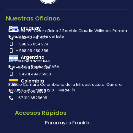
Nuestras Oficinas
Uruguay
Edif. Beverly Tower oficina 2 Rambla Claudio Williman. Parada
5 de la Mansa, Punta del Este
+ 598 42 491 577
+ 598 95 054 979
+ 598 95 480 356
Argentina
Av. del Libertador 1146
Planta Baja Depto. B. CABA
+54 9 11 2267-1220
+ 549 11 4947 6963
Colombia
Edificio Cámara Colombiana de la Infraestructura. Carrera
43B # 16-95 Oficina 1210 – Medellín
+57 313 6618686
+57 313 6525695
Accesos Rápidos
Pararrayos Franklin