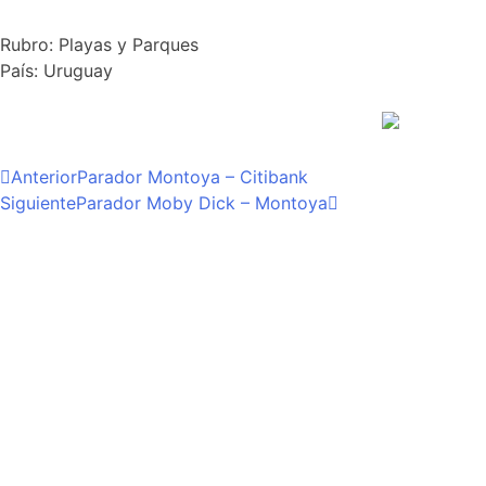
Rubro:
Playas y Parques
País:
Uruguay
Anterior
Parador Montoya – Citibank
Siguiente
Parador Moby Dick – Montoya