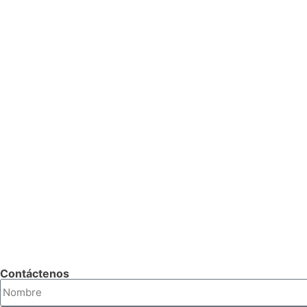
Pararrayos PDC
Inhibidores de Rayos PPDA
Filtros de Tierra
Mantenimiento de Pararrayos
Venta y Montaje de Pararrayos
Venta y Montaje de Inhibidores
Consultoría e Ingeniería
Contáctenos