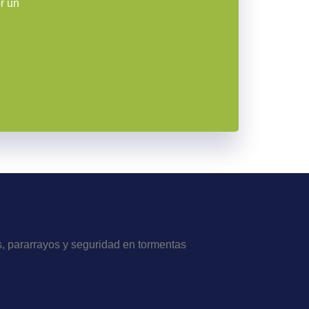
r un
, pararrayos y seguridad en tormentas