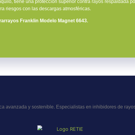
quilo, tiene una protección superior contra rayos respaldada po
ra riesgos con las descargas atmosféricas.
Pararrayos Franklin Modelo Magnet 6643.
a avanzada y sostenible. Especialistas en inhibidores de rayos