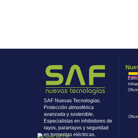
Nues
Edifi
Infra
Ofici
SAF Nuevas Tecnologías.
Protección atmosférica
avanzada y sostenible.
Ofici
Especialistas en inhibidores de
rayos, pararrayos y seguridad
en tormentas eléctricas.