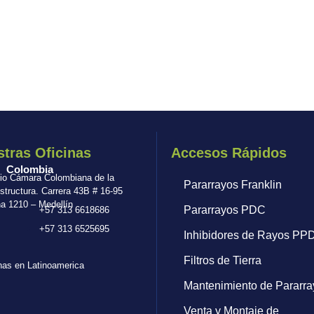
tras Oficinas
Accesos Rápidos
Colombia
cio Cámara Colombiana de la
Pararrayos Franklin
estructura. Carrera 43B # 16-95
na 1210 – Medellín
Pararrayos PDC
+57 313 6618686
+57 313 6525695
Inhibidores de Rayos PP
Filtros de Tierra
nas en Latinoamerica
Mantenimiento de Pararra
Venta y Montaje de