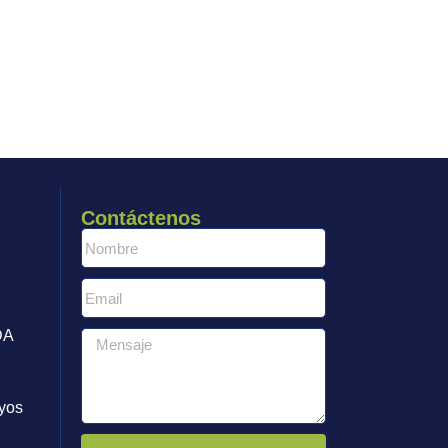
Contáctenos
DA
yos