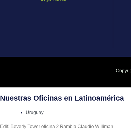
Copyri
Nuestras Oficinas en Latinoamérica
Uruguay
Edif. Beverly Tower oficina 2 Rambla Claudio Williman