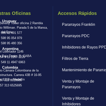
tras Oficinas
Accesos Rápidos
Uruguay
 Beverly Tower oficina 2 Rambla
Pararrayos Franklin
io Williman. Parada 5 de la Mansa,
 del Este
 598 42 491 577
Pararrayos PDC
 598 95 054 979
 598 95 480 356
Inhibidores de Rayos PP
Argentina
el Libertador 1146
a Baja Depto. B. CABA
54 9 11 2267-1220
Filtros de Tierra
 549 11 4947 6963
Colombia
Mantenimiento de Pararra
cio Cámara Colombiana de la
estructura. Carrera 43B # 16-95
na 1210 – Medellín
57 313 6618686
Venta y Montaje de
57 313 6525695
Pararrayos
Venta y Montaje de
Inhibidores