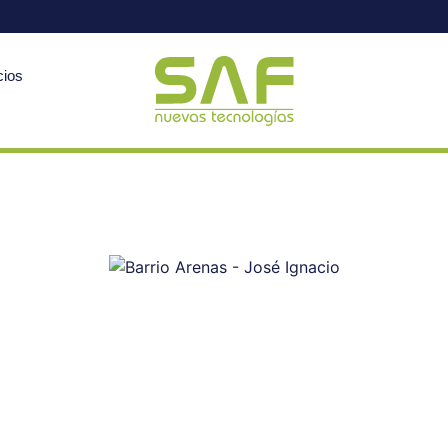
cios
Nuestros Clientes
as Montevideo – Fábrica C