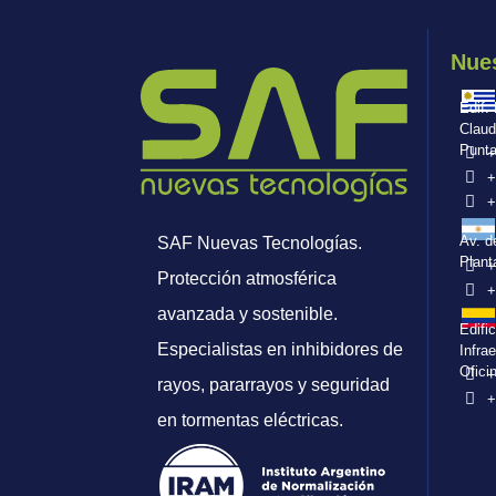
Nues
Edif.
Claud
Punta
+
+
+
Av. d
SAF Nuevas Tecnologías.
Plant
+
Protección atmosférica
+
avanzada y sostenible.
Edifi
Especialistas en inhibidores de
Infra
Ofici
+
rayos, pararrayos y seguridad
+
en tormentas eléctricas.