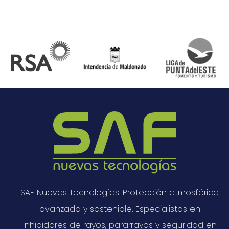
SAF Nuevas Tecnologías. Protección atmosférica
avanzada y sostenible. Especialistas en
inhibidores de rayos, pararrayos y seguridad en