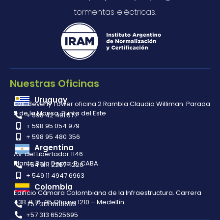
tormentas eléctricas.
Nuestras Oficinas
Uruguay
Edif. Beverly Tower oficina 2 Rambla Claudio Williman. Parada
5 de la Mansa, Punta del Este
+ 598 42 491 577
+ 598 95 054 979
+ 598 95 480 356
Argentina
Av. del Libertador 1146
Planta Baja Depto. B. CABA
+54 9 11 2267-1220
+ 549 11 4947 6963
Colombia
Edificio Cámara Colombiana de la Infraestructura. Carrera
43B # 16-95 Oficina 1210 – Medellín
+57 313 6618686
+57 313 6525695