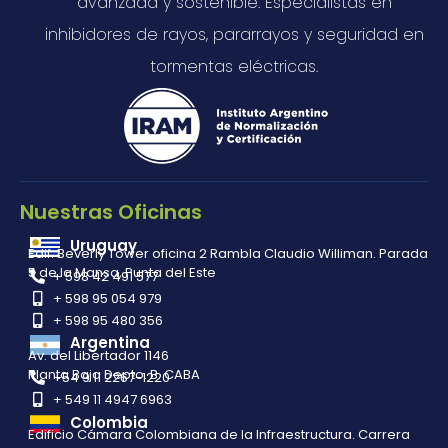
avanzada y sostenible. Especialistas en
inhibidores de rayos, pararrayos y seguridad en
tormentas eléctricas.
Nuestras Oficinas
Uruguay
Edif. Beverly Tower oficina 2 Rambla Claudio Williman. Parada
5 de la Mansa, Punta del Este
+ 598 42 491 577
+ 598 95 054 979
+ 598 95 480 356
Argentina
Av. del Libertador 1146
Planta Baja Depto. B. CABA
+54 9 11 2267-1220
+ 549 11 4947 6963
Colombia
Edificio Cámara Colombiana de la Infraestructura. Carrera