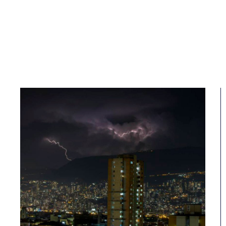
más
afectada?