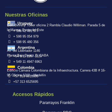
Nuestras Oficinas
Uruguay
Edif. Beverly Tower oficina 2 Rambla Claudio Williman. Parada 5 de
la Mansa, Punta del Este
+ 598 42 491 577
+ 598 95 054 979
+ 598 95 480 356
Argentina
Av. del Libertador 1146
Planta Baja Depto. B. CABA
+54 9 11 2267-1220
+ 549 11 4947 6963
Colombia
Edificio Cámara Colombiana de la Infraestructura. Carrera 43B # 16-
95 Oficina 1210 – Medellín
+57 313 6618686
+57 313 6525695
Accesos Rápidos
Pararrayos Franklin